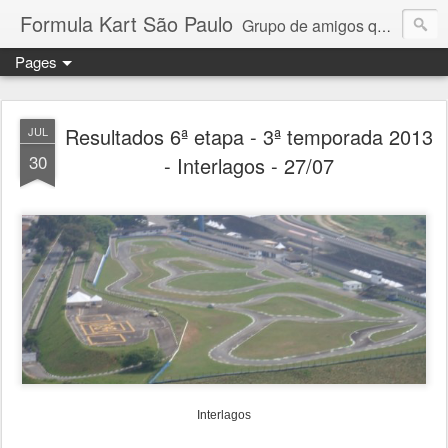
Formula Kart São Paulo
Grupo de amigos que adoram pilotar e se reúnem uma vez por mês para a disputa de um campeonato competitivo e amigável. Granja Viana, Interlagos, Paulínia e Aldeia da Serra. Troféus e medalhas em todas as etapas para os 6 primeiros colocados + pole position e volta mais rápida da prova. Campeonato por pilotos e por equipe com troféus para os 3 primeiros + cada piloto da equipe campeã. Medalhas para todos os participantes.
Pages
Resultados 6ª etapa - 3ª temporada 2013
JUL
30
- Interlagos - 27/07
Interlagos