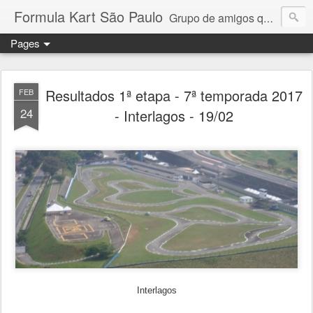
Formula Kart São Paulo
Grupo de amigos que adoram pilotar e se reúnem uma vez por mês para a disputa de um campeonato competitivo e amigável. Granja Viana, Interlagos, Paulínia e Aldeia da Serra. Troféus e medalhas em todas as etapas para os 6 primeiros colocados + pole position e volta mais rápida da prova. Campeonato por pilotos e por equipe com troféus para os 3 primeiros + cada piloto da equipe campeã. Medalhas para todos os participantes.
Pages
Resultados 1ª etapa - 7ª temporada 2017
FEB
24
- Interlagos - 19/02
Interlagos