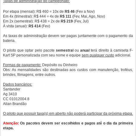
Taxas de administração do campeonato:
Por etapa (mensal)
: R$ 460 =
10x de
R$ 46
(Fev a Nov)
Em 4x (trimestral):
R$ 444 = 4x
de
R$ 111
(Fev, Mai, Ago, Nov)
Em 2x (semestral):
R$ 438 = 2x
de
R$ 219
(Fev, Jul)
À vista (anual):
R$ 414
(Fev)
As taxas de administração devem ser pagas juntamente com o pagamento da
bateria.
O piloto que optar pelo pacote
semestral
ou
anual
terá direito à camiseta F-
Kart SP personalizada com seu nome e equipe
sem qualquer custo
adicional.
Formas de pagamento:
Depósito ou Dinheiro
Obs: As mensalidades são destinadas aos custos com manutenção, troféus,
brindes, filmagens, entre outros.
Dados bancários:
Santander
Ag 3410
CC 01012004.8
Allan Brandão
O piloto que possuir taxa(s) em aberto não poderá participar da próxima etapa.
Atenção:
Os pacotes devem ser escolhidos e pagos até o dia da primeira
etapa.