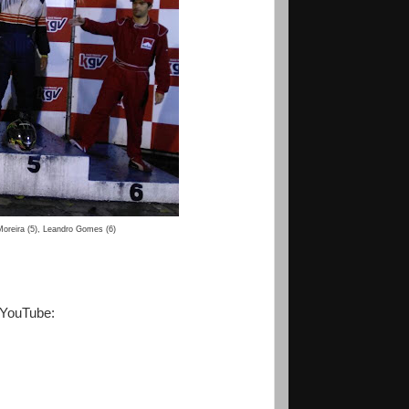
 Moreira (5), Leandro Gomes (6)
 YouTube: