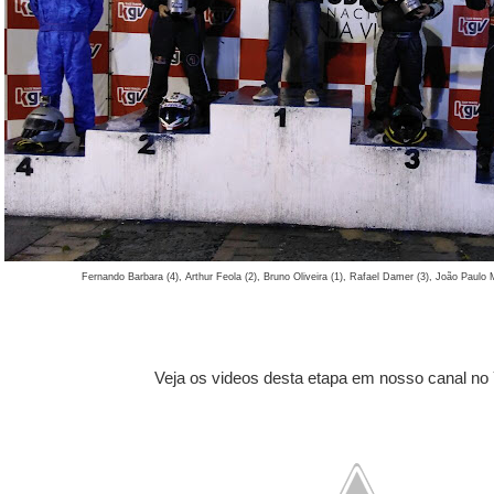
Fernando Barbara (4), Arthur Feola (2), Bruno Oliveira (1), Rafael Damer (3), João Paulo
Veja os videos desta etapa em nosso canal no