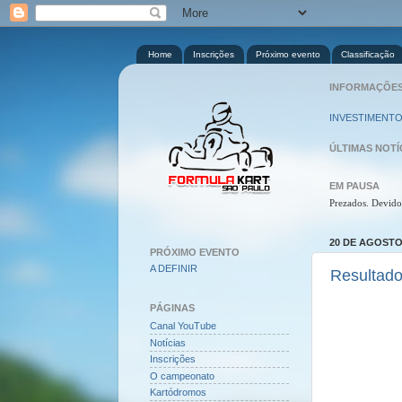
Home
Inscrições
Próximo evento
Classificação
INFORMAÇÕES 
INVESTIMENTO
ÚLTIMAS NOTÍ
EM PAUSA
Prezados. Devido
20 DE AGOSTO
PRÓXIMO EVENTO
A DEFINIR
Resultado
PÁGINAS
Canal YouTube
Notícias
Inscrições
O campeonato
Kartódromos