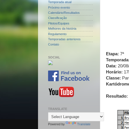
Temporada atual
Próximo evento
Calendário/Resultados
Classificação
Pilotos/Equipes
Melhores da história
Regulamento
Temporadas anteriores
Contato
Etapa:
7ª
SOCIAL
Temporada
Data:
20/08
Horário:
17
Classe:
Paro
Kartódrom
Resultado:
TRANSLATE
Powered by
Translate