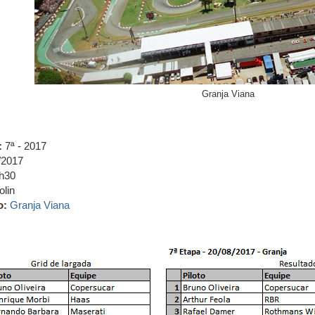
Granja Viana
:
7ª - 2017
/2017
h30
lin
o:
Granja Viana