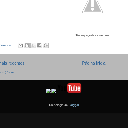
Não esqueça de se inscrever!
 Brandao
ais recentes
Página inicial
ns ( Atom )
Tecnologia do
Blogger
.