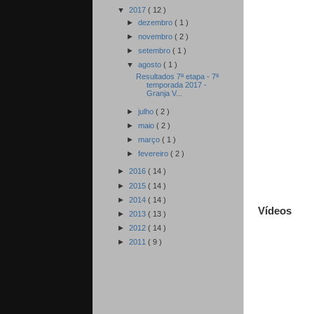
▼
2017
( 12 )
►
dezembro
( 1 )
►
novembro
( 2 )
►
setembro
( 1 )
▼
agosto
( 1 )
Resultados 7ª etapa - 7ª
temporada 2017 -
Granja V...
►
julho
( 2 )
►
maio
( 2 )
►
março
( 1 )
►
fevereiro
( 2 )
►
2016
( 14 )
►
2015
( 14 )
►
2014
( 14 )
Vídeos
►
2013
( 13 )
►
2012
( 14 )
►
2011
( 9 )