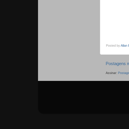
Posted by
Allan
Postagens m
Assinar:
Postage