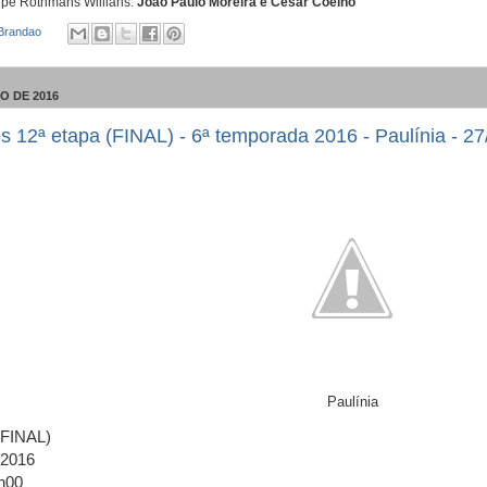
uipe Rothmans Willians:
João Paulo Moreira e Cesar Coelho
 Brandao
O DE 2016
s 12ª etapa (FINAL) - 6ª temporada 2016 - Paulínia - 27
Paulínia
(FINAL)
/2016
h00