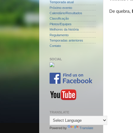
Temporada atual
Próximo evento
De quebra,
Calendário/Resultados
Classificação
Pilotos/Equipes
Melhores da história
Regulamento
Temporadas anteriores
Contato
SOCIAL
TRANSLATE
Powered by
Translate