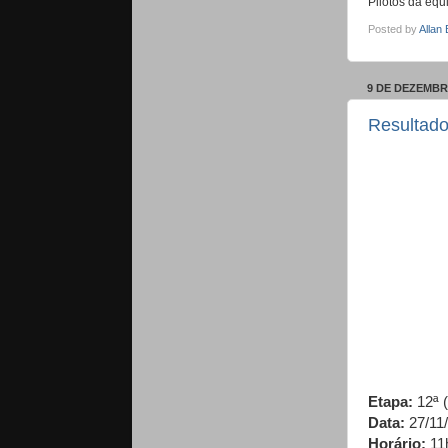
Pilotos da eq
Posted by
Allan
9 DE DEZEMBR
Resultado
Etapa:
12ª 
Data:
27/11
Horário:
11