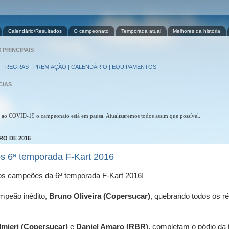
Calendário/Resultados
O campeonato
Temporada atual
Melhores da história
PRINCIPAIS
 | REGRAS | PREMIAÇÃO | CALENDÁRIO | EQUIPAMENTOS
CIAS
 ao COVID-19 o campeonato está em pausa. Atualizaremos todos assim que possível.
RO DE 2016
s 6ª temporada F-Kart 2016
s campeões da 6ª temporada F-Kart 2016!
peão inédito,
Bruno Oliveira (Copersucar)
, quebrando todos os 
lmieri (Copersucar)
e
Daniel Amaro (RBR)
,
completam o pódio da