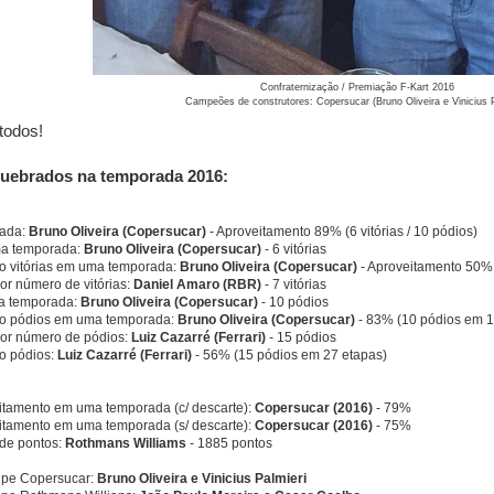
Confraternização / Premiação F-Kart 2016
Campeões de construtores: Copersucar (Bruno Oliveira e Vinicius P
todos!
uebrados na temporada 2016:
rada:
Bruno Oliveira (Copersucar)
- Aproveitamento 89% (6 vitórias / 10 pódios)
ma temporada:
Bruno Oliveira (Copersucar)
- 6 vitórias
o vitórias em uma temporada:
Bruno Oliveira (Copersucar)
- Aproveitamento 50% 
or número de vitórias:
Daniel Amaro (RBR)
- 7 vitórias
a temporada:
Bruno Oliveira (Copersucar)
- 10 pódios
to pódios em uma temporada:
Bruno Oliveira (Copersucar)
- 83% (10 pódios em 1
ior número de pódios:
Luiz Cazarré (Ferrari)
- 15 pódios
o pódios:
Luiz Cazarré (Ferrari)
- 56% (15 pódios em 27 etapas)
itamento em uma temporada (c/ descarte):
Copersucar (2016)
- 79%
itamento em uma temporada (s/ descarte):
Copersucar (2016)
- 75%
de pontos:
Rothmans Williams
- 1885 pontos
uipe Copersucar:
Bruno Oliveira e Vinicius Palmieri