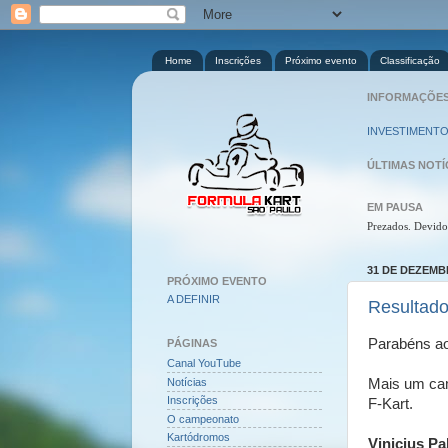
Home
Inscrições
Próximo evento
Classificação
INFORMAÇÕES 
INVESTIMENTO
ÚLTIMAS NOTÍ
EM PAUSA
Prezados. Devido
31 DE DEZEMB
PRÓXIMO EVENTO
A DEFINIR
Resultado
Parabéns ao
PÁGINAS
Canal YouTube
Mais um cam
Notícias
Inscrições
F-Kart.
O campeonato
Kartódromos
Vinicius Pa