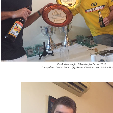
Confraternização / Premiação F-Kart 2016
Campeões: Daniel Amaro (3), Bruno Oliveira (1) e Vinicius Palm