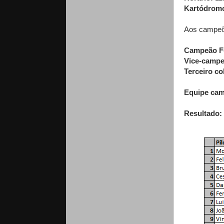
Kartódrom
Aos campeõe
Campeão F-
Vice-camp
Terceiro c
Equipe ca
Resultado: