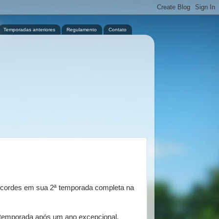
Temporadas anteriores
Regulamento
Contato
récordes em sua 2ª temporada completa na
 temporada após um ano excepcional.