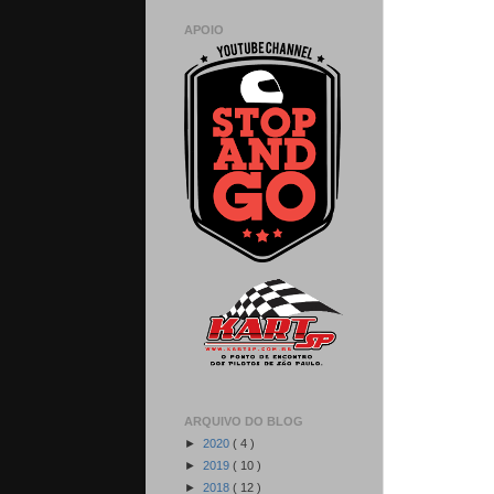
APOIO
ARQUIVO DO BLOG
►
2020
( 4 )
►
2019
( 10 )
►
2018
( 12 )