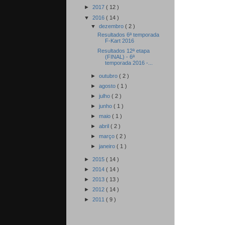
►
2017
( 12 )
▼
2016
( 14 )
▼
dezembro
( 2 )
Resultados 6ª temporada
F-Kart 2016
Resultados 12ª etapa
(FINAL) - 6ª
temporada 2016 -...
►
outubro
( 2 )
►
agosto
( 1 )
►
julho
( 2 )
►
junho
( 1 )
►
maio
( 1 )
►
abril
( 2 )
►
março
( 2 )
►
janeiro
( 1 )
►
2015
( 14 )
►
2014
( 14 )
►
2013
( 13 )
►
2012
( 14 )
►
2011
( 9 )