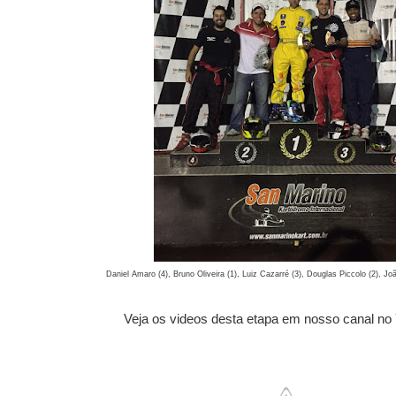
Daniel Amaro (4), Bruno Oliveira (1), Luiz Cazarré (3), Douglas Piccolo (2), Jo
Veja os videos desta etapa em nosso canal no