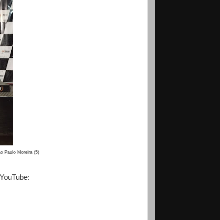
ão Paulo Moreira (5)
 YouTube: