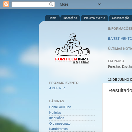
Home
Inscrições
Próximo evento
Classificação
INFORMAÇÕES 
INVESTIMENTO
ÚLTIMAS NOTÍ
EM PAUSA
Prezados. Devido
13 DE JUNHO D
PRÓXIMO EVENTO
A DEFINIR
Resultado
PÁGINAS
Canal YouTube
Notícias
Inscrições
O campeonato
Kartódromos