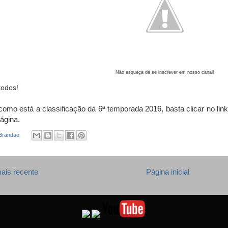
Não esqueça de se inscrever em nosso canal!
todos!
como está a classificação da 6ª temporada 2016, basta clicar no link
ágina.
 Brandao
ais recente
Página inicial