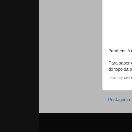
Parabéns à 
Para saber 
do topo da p
Posted by
Allan
Postagem m