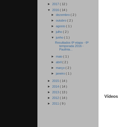
►
2017
( 12 )
▼
2016
( 14 )
►
dezembro
( 2 )
►
outubro
( 2 )
►
agosto
( 1 )
►
julho
( 2 )
▼
junho
( 1 )
Resultados 6ª etapa - 6ª
temporada 2016 -
Paulínia...
►
maio
( 1 )
►
abril
( 2 )
►
março
( 2 )
►
janeiro
( 1 )
►
2015
( 14 )
►
2014
( 14 )
►
2013
( 13 )
Vídeos
►
2012
( 14 )
►
2011
( 9 )