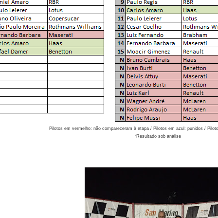
Pilotos em vermelho: não compareceram à etapa / Pilotos em azul: punidos / Pilot
*Resultado sob análise