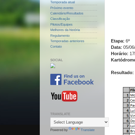
Temporada atual
Próximo evento
Calendário/Resultados
Classificação
Pilotos/Equipes
Melhores da história
Regulamento
Etapa:
6ª
Temporadas anteriores
Data:
05/06
Contato
Horário:
17
Kartódrom
SOCIAL
Resultado:
TRANSLATE
Powered by
Translate