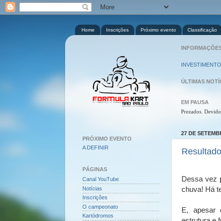
Home
Inscrições
Próximo evento
Classificação
INFORMAÇÕES 
INVESTIMENTO
ÚLTIMAS NOTÍ
EM PAUSA
Prezados. Devido
27 DE SETEMB
PRÓXIMO EVENTO
A DEFINIR
Resultado
PÁGINAS
Dessa vez p
Canal YouTube
chuva! Há t
Notícias
Inscrições
O campeonato
E, apesar 
Kartódromos
estrutura e 