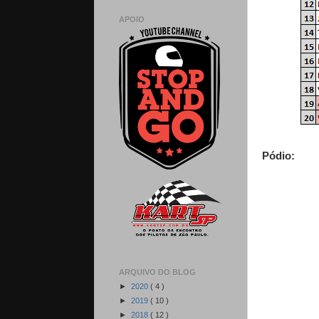
APOIO
Pódio:
ARQUIVO DO BLOG
►
2020
( 4 )
►
2019
( 10 )
►
2018
( 12 )