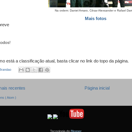
Na ordem: Daniel Amaro, César Alexsander e Rafael Dam
Mais fotos
reve
todos!
o está a classificação atual, basta clicar no link do topo da página.
 Brandao
ais recentes
Página inicial
ns ( Atom )
Tecnologia do
Blogger
.