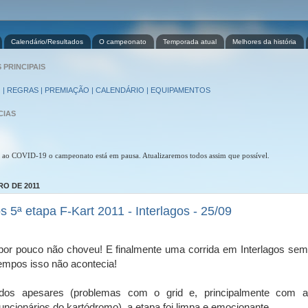
Calendário/Resultados
O campeonato
Temporada atual
Melhores da história
PRINCIPAIS
 | REGRAS | PREMIAÇÃO | CALENDÁRIO | EQUIPAMENTOS
CIAS
 ao COVID-19 o campeonato está em pausa. Atualizaremos todos assim que possível.
RO DE 2011
s 5ª etapa F-Kart 2011 - Interlagos - 25/09
or pouco não choveu! E finalmente uma corrida em Interlagos sem
empos isso não acontecia!
dos apesares (problemas com o grid e, principalmente com a
funcionários do kartódromo), a etapa foi limpa e emocionante.