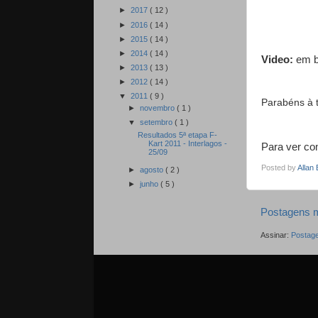
►
2017
( 12 )
►
2016
( 14 )
►
2015
( 14 )
►
2014
( 14 )
Video:
em b
►
2013
( 13 )
►
2012
( 14 )
▼
2011
( 9 )
Parabéns à 
►
novembro
( 1 )
▼
setembro
( 1 )
Resultados 5ª etapa F-
Kart 2011 - Interlagos -
Para ver com
25/09
Posted by
Allan
►
agosto
( 2 )
►
junho
( 5 )
Postagens m
Assinar:
Postage