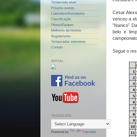
Temporada atual
Próximo evento
César Alexs
Calendário/Resultados
venceu a et
Classificação
"Nanico" D
Pilotos/Equipes
Melhores da história
belo e li
Regulamento
campeonato 
Temporadas anteriores
Contato
Segue o res
SOCIAL
TRANSLATE
Powered by
Translate