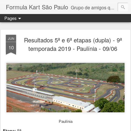
Formula Kart São Paulo
Grupo de amigos que adoram pilotar e se reúnem uma vez por mês para a disputa de um campeonato competitivo e amigável. Granja Viana, Interlagos, Paulínia e Aldeia da Serra. Troféus e medalhas em todas as etapas para os 6 primeiros colocados + pole position e volta mais rápida da prova. Campeonato por pilotos e por equipe com troféus para os 3 primeiros + cada piloto da equipe campeã. Medalhas para todos os participantes.
Pages
Resultados 5ª e 6ª etapas (dupla) - 9ª
JUN
10
temporada 2019 - Paulínia - 09/06
Paulínia
Etapa:
5ª