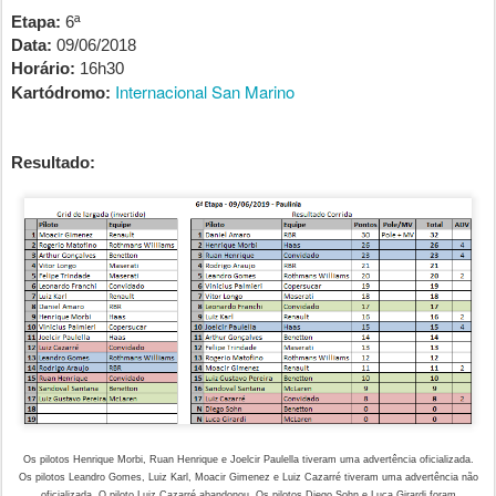
Etapa:
6ª
Data:
09/06/2018
Horário:
16h30
Internacional San Marino
Kartódromo:
Resultado:
Os pilotos Henrique Morbi, Ruan Henrique e Joelcir Paulella tiveram uma advertência oficializada.
Os pilotos Leandro Gomes, Luiz Karl, Moacir Gimenez e Luiz Cazarré tiveram uma advertência não
oficializada. O piloto Luiz Cazarré abandonou. Os pilotos Diego Sohn e Luca Girardi foram