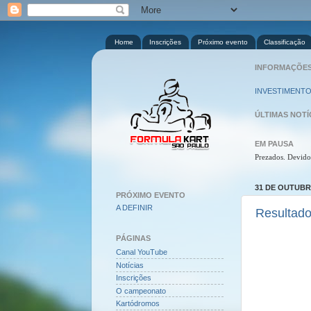
Home
Inscrições
Próximo evento
Classificação
INFORMAÇÕES 
INVESTIMENTO
ÚLTIMAS NOTÍ
EM PAUSA
Prezados. Devido
31 DE OUTUBR
PRÓXIMO EVENTO
A DEFINIR
Resultado
PÁGINAS
Canal YouTube
Notícias
Inscrições
O campeonato
Kartódromos