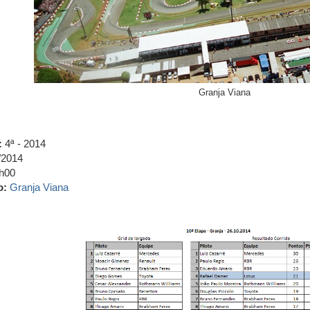
Granja Viana
:
4ª - 2014
/2014
h00
o:
Granja Viana