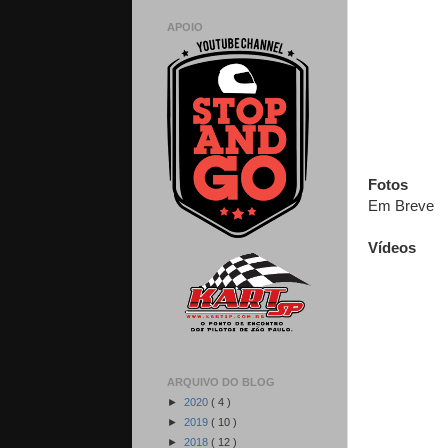
APOIO
Fotos
Em Breve
Vídeos
ARQUIVO DO BLOG
►
2020
( 4 )
►
2019
( 10 )
►
2018
( 12 )