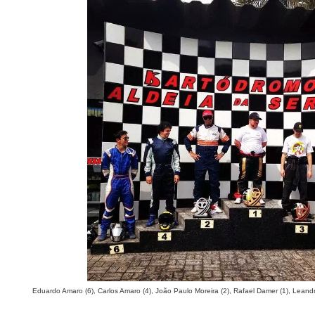
Eduardo Amaro (6), Carlos Amaro (4), João Paulo Moreira (2), Rafael Damer (1), Leand