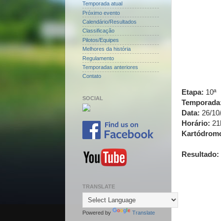
Temporada atual
Próximo evento
Calendário/Resultados
Classificação
Pilotos/Equipes
Melhores da história
Regulamento
Temporadas anteriores
Contato
Etapa:
10ª
SOCIAL
Temporada
Data:
26/10
Horário:
21
Kartódrom
Resultado:
TRANSLATE
Powered by
Translate