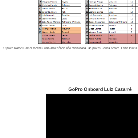
O piloto Rafael Damer recebeu uma advertência não oficializada. Os pilotos Carlos Amaro, Fabio Pulit
GoPro Onboard Luiz Cazarré