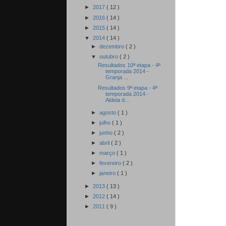
►
2017
( 12 )
►
2016
( 14 )
►
2015
( 14 )
▼
2014
( 14 )
►
dezembro
( 2 )
▼
outubro
( 2 )
Resultados 10ª etapa - 4ª
temporada 2014 -
Granja ...
Resultados 9ª etapa - 4ª
temporada 2014 -
Aldeia d...
►
agosto
( 1 )
►
julho
( 1 )
►
junho
( 2 )
►
abril
( 2 )
►
março
( 1 )
►
fevereiro
( 2 )
►
janeiro
( 1 )
►
2013
( 13 )
►
2012
( 14 )
►
2011
( 9 )