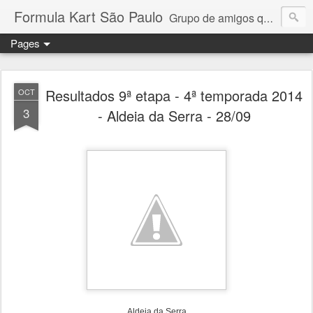
Formula Kart São Paulo
Grupo de amigos que adoram pilotar e se reúnem uma vez por mês para a disputa de um campeonato competitivo e amigável. Granja Viana, Interlagos, Paulínia e Aldeia da Serra. Troféus e medalhas em todas as etapas para os 6 primeiros colocados + pole position e volta mais rápida da prova. Campeonato por pilotos e por equipe com troféus para os 3 primeiros + cada piloto da equipe campeã. Medalhas para todos os participantes.
Pages
Resultados 9ª etapa - 4ª temporada 2014
OCT
3
- Aldeia da Serra - 28/09
Aldeia da Serra