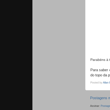
Parabéns à 
Para saber 
do topo da p
Posted by
Allan
Postagens m
Assinar:
Postage