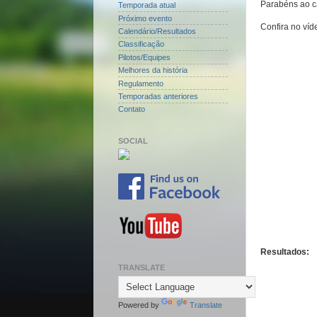
Parabéns ao 
Temporada atual
Próximo evento
Confira no víd
Calendário/Resultados
Classificação
Pilotos/Equipes
Melhores da história
Regulamento
Temporadas anteriores
Contato
SOCIAL
Resultados:
TRANSLATE
Powered by
Translate