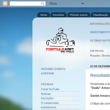
Home
Inscrições
Próximo evento
Classificação
INFORMAÇÕES 
INVESTIMENTO
ÚLTIMAS NOTÍ
EM PAUSA
Prezados. Devido
22 DE DEZEMB
PRÓXIMO EVENTO
A DEFINIR
Resultado
Finalizada a t
PÁGINAS
"Dudu" Amar
Canal YouTube
Notícias
Daniel Amaro
Inscrições
O campeonato
O título de con
Kartódromos