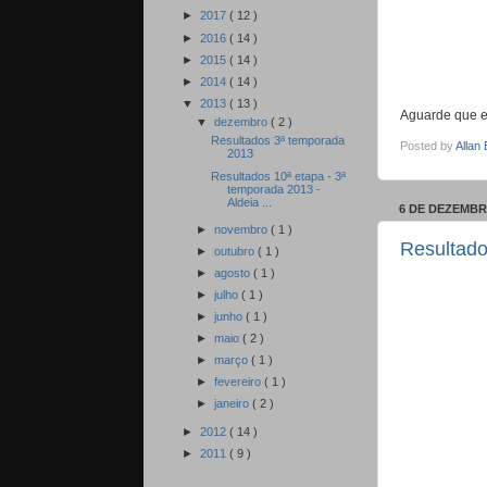
►
2017
( 12 )
►
2016
( 14 )
►
2015
( 14 )
►
2014
( 14 )
▼
2013
( 13 )
Aguarde que e
▼
dezembro
( 2 )
Resultados 3ª temporada
Posted by
Allan
2013
Resultados 10ª etapa - 3ª
temporada 2013 -
Aldeia ...
6 DE DEZEMBR
►
novembro
( 1 )
Resultado
►
outubro
( 1 )
►
agosto
( 1 )
►
julho
( 1 )
►
junho
( 1 )
►
maio
( 2 )
►
março
( 1 )
►
fevereiro
( 1 )
►
janeiro
( 2 )
►
2012
( 14 )
►
2011
( 9 )