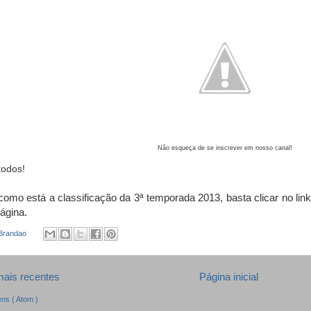
Não esqueça de se inscrever em nosso canal!
todos!
como está a classificação da 3ª temporada 2013, basta clicar no link
ágina.
 Brandao
ais recentes
Página inicial
ns ( Atom )