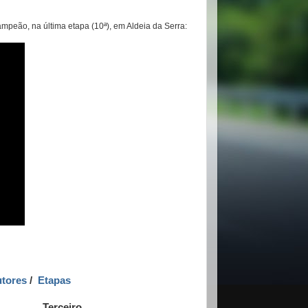
peão, na última etapa (10ª), em Aldeia da Serra:
utores
/
Etapas
Terceiro