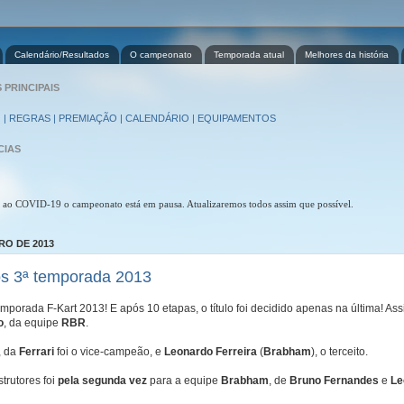
Calendário/Resultados
O campeonato
Temporada atual
Melhores da história
PRINCIPAIS
 | REGRAS | PREMIAÇÃO | CALENDÁRIO | EQUIPAMENTOS
CIAS
 ao COVID-19 o campeonato está em pausa. Atualizaremos todos assim que possível.
RO DE 2013
s 3ª temporada 2013
emporada F-Kart 2013! E após 10 etapas, o título foi decidido apenas na última! 
o
, da equipe
RBR
.
, da
Ferrari
foi o vice-campeão, e
Leonardo Ferreira
(
Brabham
), o terceito.
strutores foi
pela segunda vez
para a equipe
Brabham
, de
Bruno Fernandes
e
Le