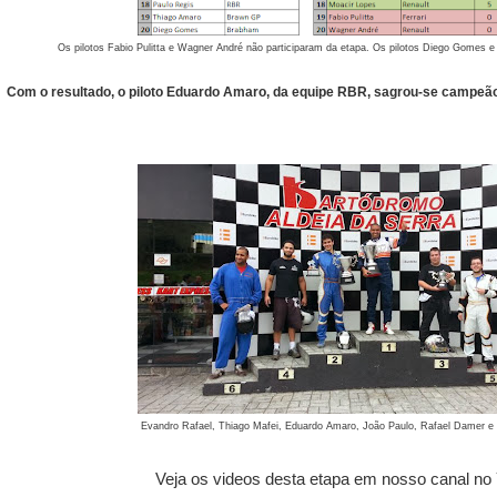
Os pilotos Fabio Pulitta e Wagner André não participaram da etapa. Os pilotos Diego Gomes e
Com o resultado, o piloto Eduardo Amaro, da equipe RBR, sagrou-se campeão
Evandro Rafael, Thiago Mafei, Eduardo Amaro, João Paulo, Rafael Damer e
Veja os
videos desta etapa
em nosso canal no