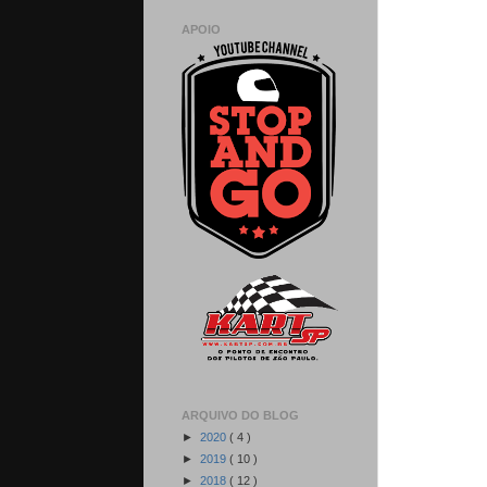
APOIO
ARQUIVO DO BLOG
►
2020
( 4 )
►
2019
( 10 )
►
2018
( 12 )