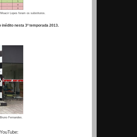
 Moacir Lopes foram os substitutos.
 inédito nesta 3ª temporada 2013.
 Bruno Fernandes.
 YouTube: