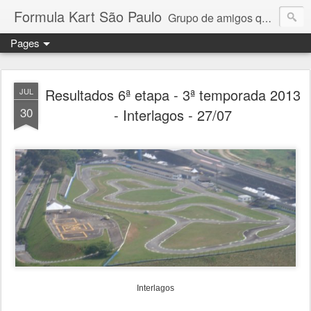
Formula Kart São Paulo
Grupo de amigos que adoram pilotar e se reúnem uma vez por mês para a disputa de um campeonato competitivo e amigável. Granja Viana, Interlagos, Paulínia e Aldeia da Serra. Troféus e medalhas em todas as etapas para os 6 primeiros colocados + pole position e volta mais rápida da prova. Campeonato por pilotos e por equipe com troféus para os 3 primeiros + cada piloto da equipe campeã. Medalhas para todos os participantes.
Pages
Resultados 6ª etapa - 3ª temporada 2013
JUL
30
- Interlagos - 27/07
Interlagos