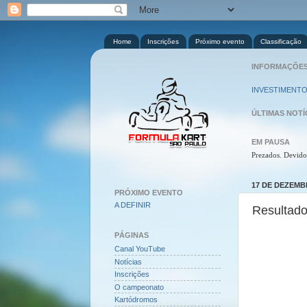
Home
Inscrições
Próximo evento
Classificação
INFORMAÇÕES 
INVESTIMENTO
ÚLTIMAS NOTÍ
EM PAUSA
Prezados. Devido
17 DE DEZEMB
PRÓXIMO EVENTO
A DEFINIR
Resultado
PÁGINAS
Canal YouTube
Notícias
Inscrições
O campeonato
Kartódromos