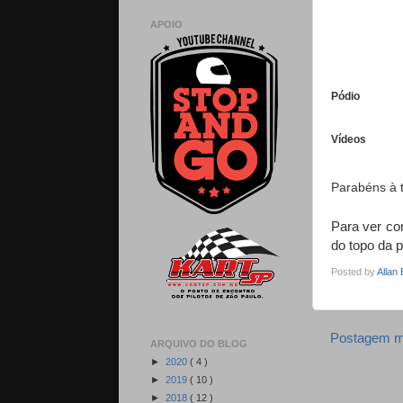
APOIO
Pódio
Vídeos
Parabéns à 
Para ver com
do topo da p
Posted by
Allan
Postagem m
ARQUIVO DO BLOG
►
2020
( 4 )
►
2019
( 10 )
►
2018
( 12 )