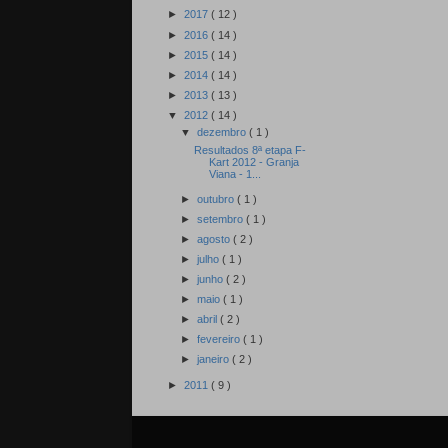
►
2017
( 12 )
►
2016
( 14 )
►
2015
( 14 )
►
2014
( 14 )
►
2013
( 13 )
▼
2012
( 14 )
▼
dezembro
( 1 )
Resultados 8ª etapa F-
Kart 2012 - Granja
Viana - 1...
►
outubro
( 1 )
►
setembro
( 1 )
►
agosto
( 2 )
►
julho
( 1 )
►
junho
( 2 )
►
maio
( 1 )
►
abril
( 2 )
►
fevereiro
( 1 )
►
janeiro
( 2 )
►
2011
( 9 )