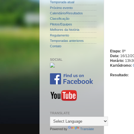
Temporada atual
Próximo evento
Calendário/Resultados
Classificação
Pilotos/Equipes
Melhores da história
Regulamento
Temporadas anteriores
Contato
Etapa:
8ª
Data:
16/12/2
SOCIAL
Horário:
13h3
Kartódromo:
Resultado:
TRANSLATE
Powered by
Translate