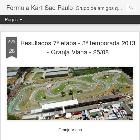
Formula Kart São Paulo
Grupo de amigos que adoram pilotar e se reúnem uma vez por mês para a disputa de um campeonato competitivo e amigável. Granja Viana, Interlagos, Paulínia e Aldeia da Serra. Troféus e medalhas em todas as etapas para os 6 primeiros colocados + pole position e volta mais rápida da prova. Campeonato por pilotos e por equipe com troféus para os 3 primeiros + cada piloto da equipe campeã. Medalhas para todos os participantes.
Pages
Resultados 7ª etapa - 3ª temporada 2013
AUG
28
- Granja Viana - 25/08
Granja Viana