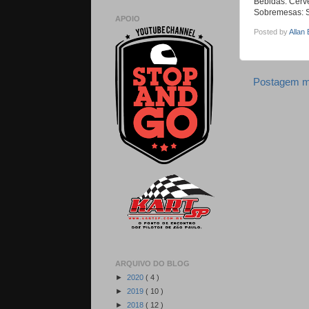
Bebidas: Cerv
Sobremesas: S
APOIO
Posted by
Allan
Postagem m
ARQUIVO DO BLOG
►
2020
( 4 )
►
2019
( 10 )
►
2018
( 12 )