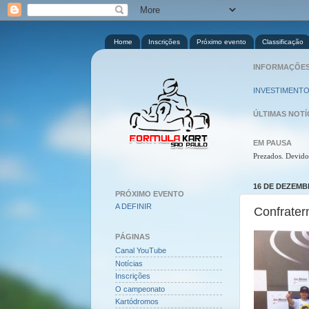
Home
Inscrições
Próximo evento
Classificação
INFORMAÇÕES 
INVESTIMENTO
ÚLTIMAS NOTÍ
EM PAUSA
Prezados. Devido
16 DE DEZEMB
PRÓXIMO EVENTO
A DEFINIR
Confrater
PÁGINAS
Canal YouTube
Notícias
Inscrições
O campeonato
Kartódromos