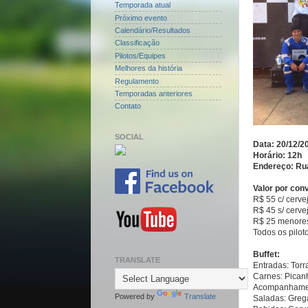
Temporada atual
Próximo evento
Calendário/Resultados
Classificação
Pilotos/Equipes
Melhores da história
Regulamento
Temporadas anteriores
Contato
SOCIAL
Data: 20/12/2
Horário: 12h
Endereço: Rua
Valor por con
R$ 55 c/ cerve
R$ 45 s/ cerve
R$ 25 menore
Todos os pilot
Buffet:
TRANSLATE
Entradas: Torr
Carnes: Picanh
Acompanhament
Powered by
Translate
Saladas: Greg