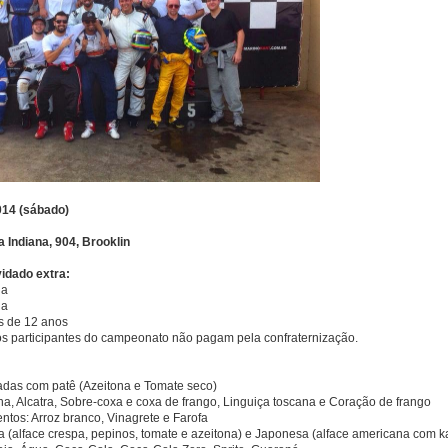
014 (sábado)
 Indiana, 904, Brooklin
vidado extra:
ja
ja
s de 12 anos
os participantes do campeonato não pagam pela confraternização.
adas com patê (Azeitona e Tomate seco)
a, Alcatra, Sobre-coxa e coxa de frango, Linguiça toscana e Coração de frango
os: Arroz branco, Vinagrete e Farofa
a (alface crespa, pepinos, tomate e azeitona) e Japonesa (alface americana com