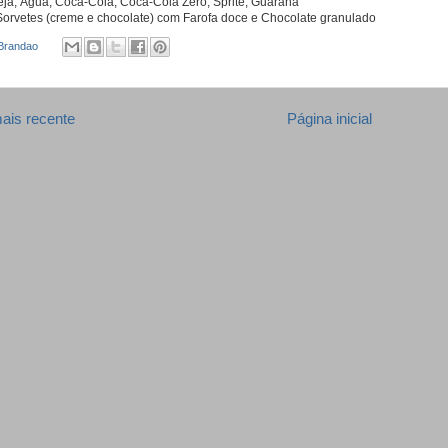
eja, Água, Coca-Cola, Coca-Cola Zero, Sprite, Guaraná
orvetes (creme e chocolate) com Farofa doce e Chocolate granulado
 Brandao
ais recente
Página inicial