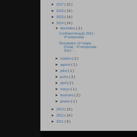
►
2017
( 12 )
►
2016
( 14 )
►
2015
( 14 )
▼
2014
( 14 )
▼
dezembro
( 2 )
Confraternização 2014 -
4ª temporada
Resultados 11ª etapa
(Final) - 4ª temporada
2014 -...
►
outubro
( 2 )
►
agosto
( 1 )
►
julho
( 1 )
►
junho
( 2 )
►
abril
( 2 )
►
março
( 1 )
►
fevereiro
( 2 )
►
janeiro
( 1 )
►
2013
( 13 )
►
2012
( 14 )
►
2011
( 9 )