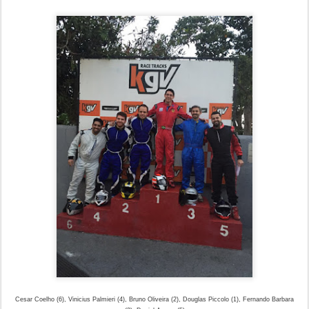
Cesar Coelho (6), Vinicius Palmieri (4), Bruno Oliveira (2), Douglas Piccolo (1), Fernando Barbara