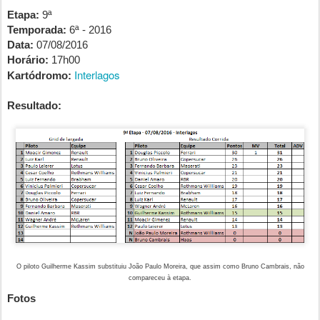
Etapa:
9ª
Temporada:
6ª - 2016
Data:
07/08/2016
Horário:
17h00
Interlagos
Kartódromo:
Resultado:
O piloto Guilherme Kassim substituiu João Paulo Moreira, que assim como Bruno Cambrais, não
compareceu à etapa.
Fotos