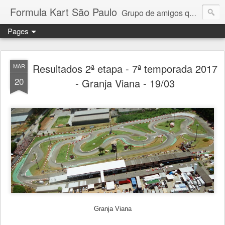
Formula Kart São Paulo
Grupo de amigos que adoram pilotar e se reúnem uma vez por mês para a disputa de um campeonato competitivo e amigável. Granja Viana, Interlagos, Paulínia e Aldeia da Serra. Troféus e medalhas em todas as etapas para os 6 primeiros colocados + pole position e volta mais rápida da prova. Campeonato por pilotos e por equipe com troféus para os 3 primeiros + cada piloto da equipe campeã. Medalhas para todos os participantes.
Pages
Resultados 2ª etapa - 7ª temporada 2017
MAR
20
- Granja Viana - 19/03
Granja Viana