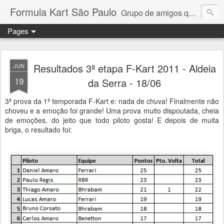
Formula Kart São Paulo
Grupo de amigos que adoram pilotar e se reúnem uma vez por mês para a disputa de um campeonato competitivo e amigável. Granja Viana, Interlagos, Paulínia e Aldeia da Serra. Troféus e medalhas em todas as etapas para os 6 primeiros colocados + pole position e volta mais rápida da prova. Campeonato por pilotos e por equipe com troféus para os 3 primeiros + cada piloto da equipe campeã. Medalhas para todos os participantes.
Pages
Resultados 3ª etapa F-Kart 2011 - Aldeia
JUN
19
da Serra - 18/06
3ª prova da 1ª temporada F-Kart e: nada de chuva! Finalmente não
choveu e a emoção foi grande! Uma prova muito dispoutada, cheia
de emoções, do jeito que todo piloto gosta! E depois de muita
briga, o resultado foi: