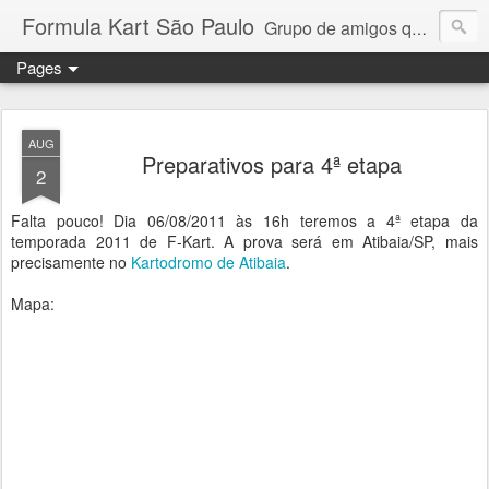
Formula Kart São Paulo
Grupo de amigos que adoram pilotar e se reúnem uma vez por mês para a disputa de um campeonato competitivo e amigável. Granja Viana, Interlagos, Paulínia e Aldeia da Serra. Troféus e medalhas em todas as etapas para os 6 primeiros colocados + pole position e volta mais rápida da prova. Campeonato por pilotos e por equipe com troféus para os 3 primeiros + cada piloto da equipe campeã. Medalhas para todos os participantes.
Pages
AUG
Preparativos para 4ª etapa
2
Falta pouco! Dia 06/08/2011 às 16h teremos a 4ª etapa da
temporada 2011 de F-Kart. A prova será em Atibaia/SP, mais
precisamente no
Kartodromo de Atibaia
.
Mapa: